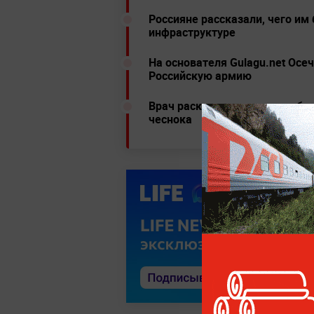
Россияне рассказали, чего им 
инфраструктуре
На основателя Gulagu.net Осе
Российскую армию
Врач раскритиковал метод бор
чеснока