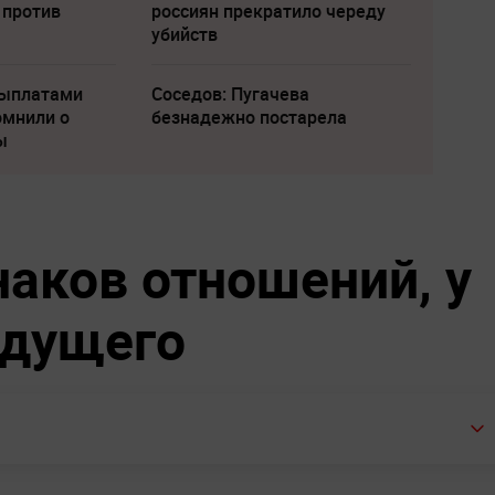
 против
россиян прекратило череду
убийств
выплатами
Соседов: Пугачева
омнили о
безнадежно постарела
ы
наков отношений, у
удущего