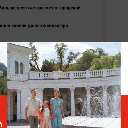
больше всего не хватает в городской
чкина завели дело о фейках про
ьбы с гриппом с помощью сока лука и