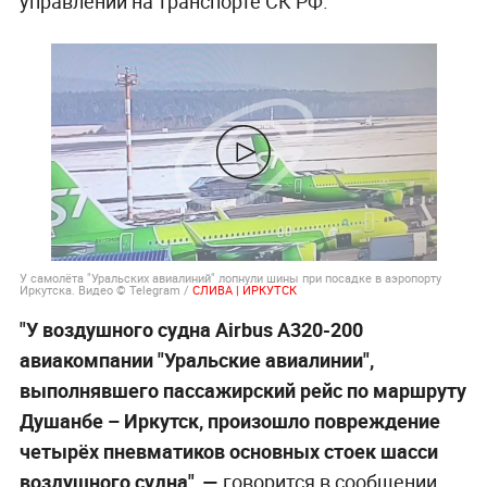
управлении на транспорте СК РФ.
У самолёта "Уральских авиалиний" лопнули шины при посадке в аэропорту
Иркутска. Видео © Telegram /
СЛИВА | ИРКУТСК
"У воздушного судна Airbus А320-200
авиакомпании "Уральские авиалинии",
выполнявшего пассажирский рейс по маршруту
Душанбе – Иркутск, произошло повреждение
четырёх пневматиков основных стоек шасси
воздушного судна", —
говорится в сообщении.