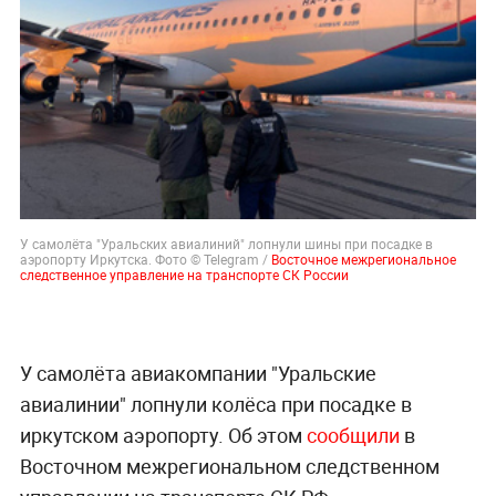
У самолёта "Уральских авиалиний" лопнули шины при посадке в
аэропорту Иркутска. Фото © Telegram /
Восточное межрегиональное
следственное управление на транспорте СК России
У самолёта авиакомпании "Уральские
авиалинии" лопнули колёса при посадке в
иркутском аэропорту. Об этом
сообщили
в
Восточном межрегиональном следственном