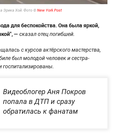
са Эрика Хой. Фото ©
New York Post
вода для беспокойства. Она была яркой,
кой", —
сказал отец погибшей.
щалась с курсов актёрского мастерства,
биле был молодой человек и сестра-
и госпитализированы.
Видеоблогер Аня Покров
попала в ДТП и сразу
обратилась к фанатам