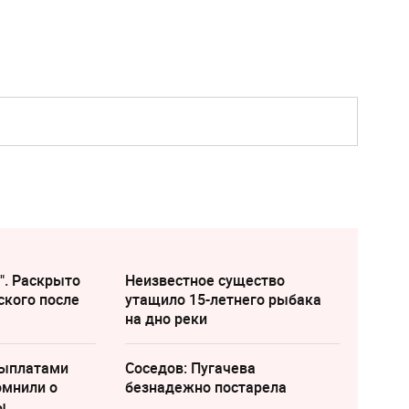
". Раскрыто
Неизвестное существо
ского после
утащило 15-летнего рыбака
на дно реки
выплатами
Соседов: Пугачева
омнили о
безнадежно постарела
ы