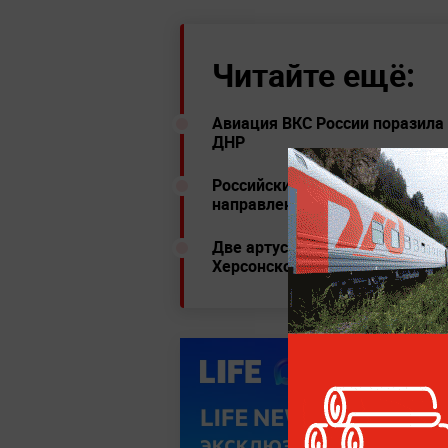
Читайте ещё:
Авиация ВКС России поразила 
ДНР
Российские военные уничтожи
направлении
Две артустановки ВСУ уничто
Херсонской области