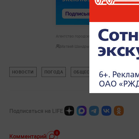
Агентство городских новостей "Москва" / Пел
Матвей Шандрыголов
НОВОСТИ
ПОГОДА
ОБЩЕСТВО
МОСКВА
Подписаться на LIFE
0
Комментарий