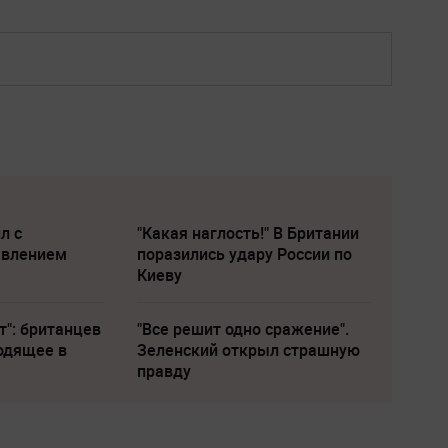
л с
"Какая наглость!" В Британии
явлением
поразились удару России по
Киеву
т": британцев
"Все решит одно сражение".
одящее в
Зеленский открыл страшную
правду