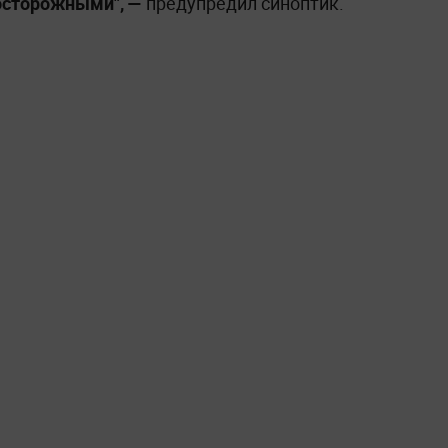
осторожными", —
предупредил синоптик.