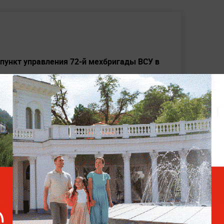
пункт управления 72-й мехбригады ВСУ в
ли до 200 бойцов ВСУ на Купянском
жены российскими дронами-камикадзе в