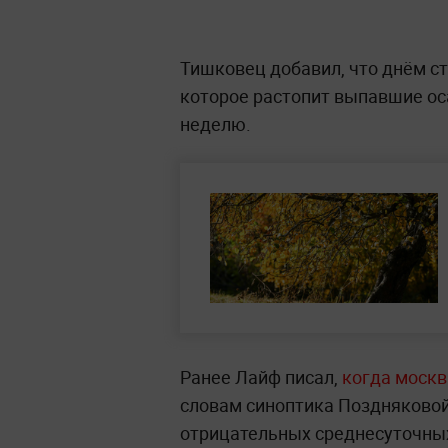
Тишковец добавил, что днём с
которое растопит выпавшие о
неделю.
Ранее Лайф писал,
когда моск
словам синоптика Поздняковой
отрицательных среднесуточных