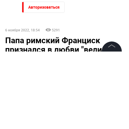
Авторизоваться
6 ноября 2022, 18:54
5291
Папа римский Франциск
признался в любви "великому
русскому народу"
©
2026
News Media Holding.
Все права защищены
Информация
Контакты
Редакция
Правовая информация
Политика обработки персональных данных