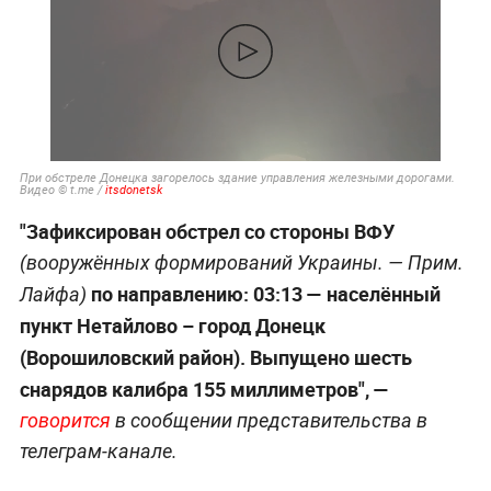
При обстреле Донецка загорелось здание управления железными дорогами.
Видео © t.me /
itsdonetsk
"Зафиксирован обстрел со стороны ВФУ
(вооружённых формирований Украины. —
Прим.
по направлению: 03:13 — населённый
Лайфа
)
пункт Нетайлово – город Донецк
(Ворошиловский район). Выпущено шесть
снарядов калибра 155 миллиметров", —
говорится
в сообщении представительства в
телеграм-канале.