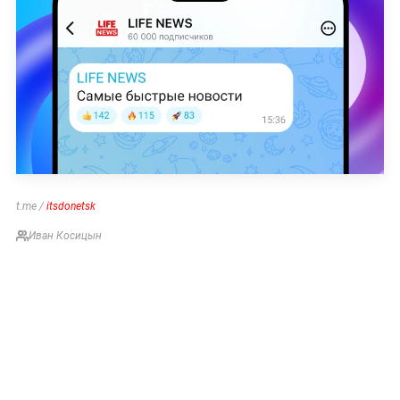
t.me /
itsdonetsk
Иван Косицын