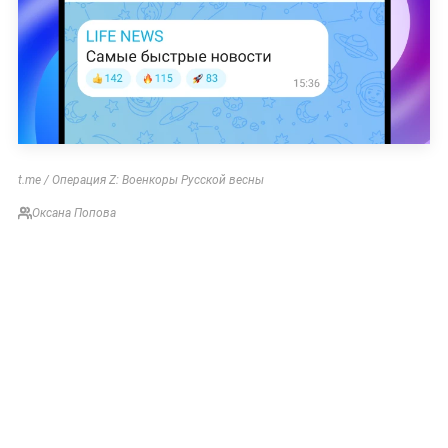
t.me / Операция Z: Военкоры Русской весны
Оксана Попова