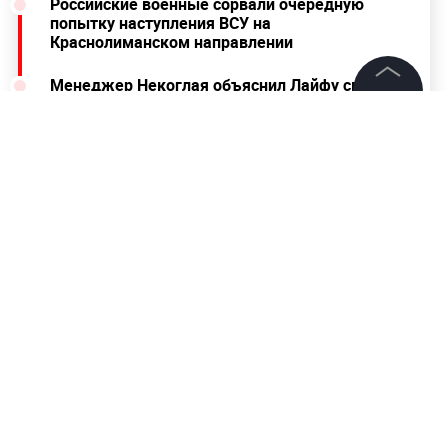
Российские военные сорвали очередную
попытку наступления ВСУ на
Краснолиманском направлении
Менеджер Некоглая объяснил Лайфу смысл
резонансного видео с "пародией" на солдата
©
2026
News Media Holding.
ВС РФ
Все права защищены
Информация
Контакты
Редакция
Правовая информация
Политика обработки персональных данных
Партнерам
RSS