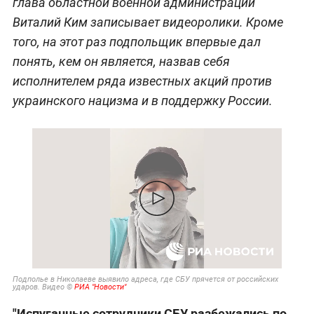
глава областной военной администрации
Виталий Ким записывает видеоролики. Кроме
того, на этот раз подпольщик впервые дал
понять, кем он является, назвав себя
исполнителем ряда известных акций против
украинского нацизма и в поддержку России.
Подполье в Николаеве выявило адреса, где СБУ прячется от российских
ударов. Видео ©
РИА "Новости"
"Испуганные сотрудники СБУ разбежались по