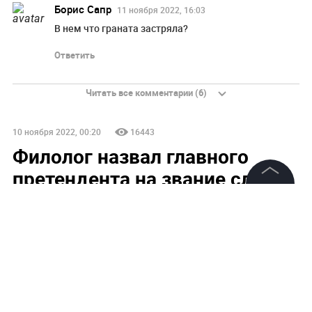
Борис Сапр
11 ноября 2022, 16:03
В нем что граната застряла?
Ответить
Читать все комментарии (6)
10 ноября 2022, 00:20
16443
Филолог назвал главного
претендента на звание слова
года в России
©
2026
News Media Holding.
Все права защищены
Филолог Баранов: "Словом года" в России может
стать "спецоперация"
Информация
Контакты