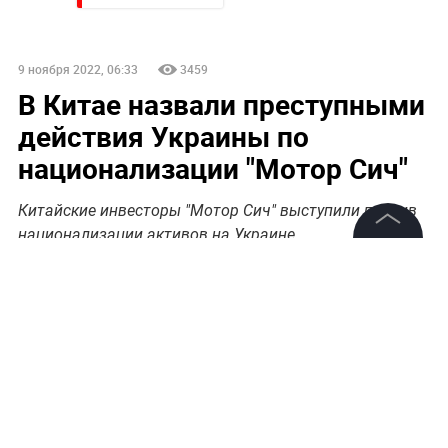
9 ноября 2022, 06:33
3459
В Китае назвали преступными
действия Украины по
национализации "Мотор Сич"
Китайские инвесторы "Мотор Сич" выступили против
национализации активов на Украине
©
2026
News Media Holding.
Все права защищены
Инвесторы завода "Мотор Сич" из Китая
выступили с критикой принудительной
Информация
национализации активов компании на Украине.
Контакты
Заявление опубликовано в соцсети WeChat.
Редакция