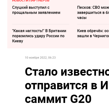
НОВОСТИ ПАРТНЕРОВ
Слуцкий выступил с
Песков: СВО мо
прощальным заявлением
завершиться в 
часы
"Какая наглость!" В Британии
Киев обречён: о
поразились удару России по
зашли в Черниго
Киеву
10 ноября 2022, 06:23
Стало известно
отправится в 
саммит G20