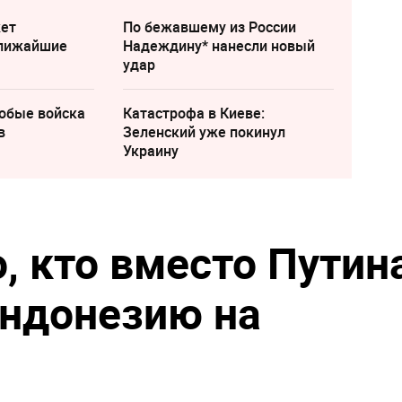
жет
По бежавшему из России
ближайшие
Надеждину* нанесли новый
удар
собые войска
Катастрофа в Киеве:
в
Зеленский уже покинул
Украину
, кто вместо Путин
Индонезию на