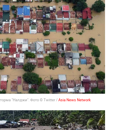
орма "Налджи". Фото © Twitter /
Asia News Network