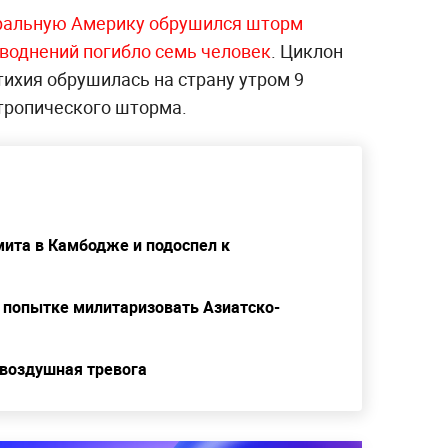
ральную Америку обрушился шторм
аводнений погибло семь человек
. Циклон
тихия обрушилась на страну утром 9
 тропического шторма.
мита в Камбодже и подоспел к
 попытке милитаризовать Азиатско-
т воздушная тревога