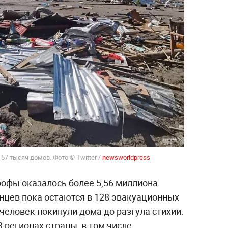
 тысяч домов. Фото © Twitter /
newsworldpress
рофы оказалось более 5,56 миллиона
инцев пока остаются в 128 эвакуационных
 человек покинули дома до разгула стихии.
 регионах страны, в том числе