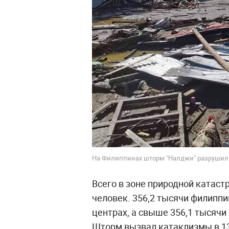
На Филиппинах шторм "Налджи" разрушил 57
Всего в зоне природной катаст
человек. 356,2 тысячи филипп
центрах, а свыше 356,1 тысячи
Шторм вызвал катаклизмы в 13