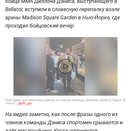
бойца MMA Диллона Дэниса, выступающего в
Bellator, вступили в словесную перепалку возле
арены Madison Square Garden в Нью-Йорке, где
проходил бойцовский вечер.
Нейт Диас дал пощёчину одному из членов команды Диллона Дэниса. Видео ©
Twitter /
@
ufc_gix
На видео заметно, как после фразы одного из
членов команды Дэниса спортсмен срывается и
даёт ему пощёчину. Когда оппонентов