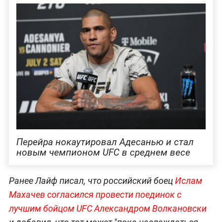
Перейра нокаутировал Адесанью и стал
новым чемпионом UFC в среднем весе
Ранее Лайф писал, что российский боец
Ислам
М
ахачев согласился провести поединок с
лучшим бойцом UFC Александром Волкановски