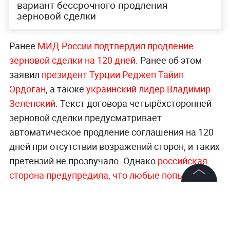
вариант бессрочного продления
зерновой сделки
Ранее
МИД России подтвердил продление
зерновой сделки на 120 дней
. Ранее об этом
заявил
президент Турции Реджеп Тайип
Эрдоган
, а также
украинский лидер Владимир
Зеленский
. Текст договора четырёхсторонней
зерновой сделки предусматривает
автоматическое продление соглашения на 120
дней при отсутствии возражений сторон, и таких
претензий не прозвучало. Однако
российская
сторона предупредила, что любые попытки
использовать гуманитарный коридор в Чёрном
©
2026
News Media Holding.
море в провокационных военных целях будут
Все права защищены
решительно пресекаться.