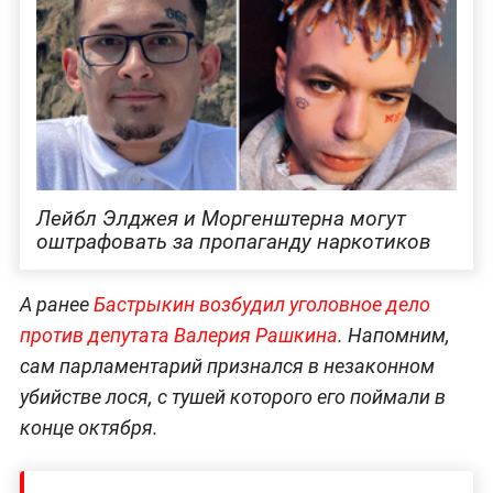
Лейбл Элджея и Моргенштерна могут
оштрафовать за пропаганду наркотиков
А ранее
Бастрыкин возбудил уголовное дело
против депутата Валерия Рашкина
. Напомним,
сам парламентарий признался в незаконном
убийстве лося, с тушей которого его поймали в
конце октября.