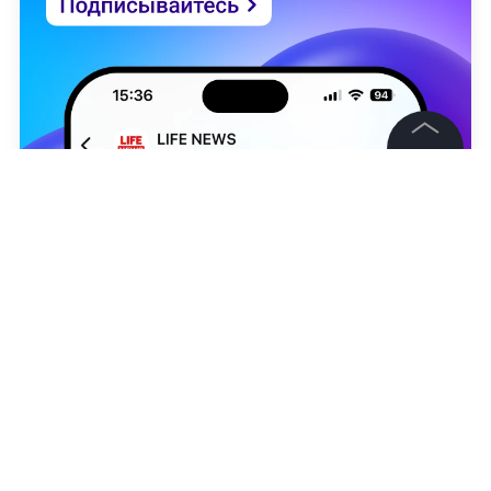
©
2026
News Media Holding.
Все права защищены
Информация
Контакты
Редакция
Рэпер Oxxxymiron (Мирон Фёдоров). Фото © ТАСС / Геодакян Артём
Правовая информация
Наталья Демьянова
Политика обработки персональных данных
Партнерам