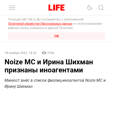
Посещая сайт life.ru, Вы соглашаетесь с приложенной
Политикой обработки Персональных данных
и с использованием
файлов cookie, указанных в данной Политике.
ОК
18 ноября 2022, 18:33
3766
Noize MC и Ирина Шихман
признаны иноагентами
Минюст внёс в список физлиц-иноагентов Noize MC и
Ирину Шихман