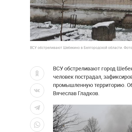
ВСУ обстреливают Шебекино в Белгородской области. Фото
ВСУ обстреливают город Шебек
человек пострадал, зафиксиро
промышленную территорию. Об 
Вячеслав Гладков.