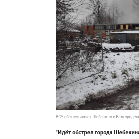
ВСУ обстреливают Шебекино в Белгородской
"Идёт обстрел города Шебекин