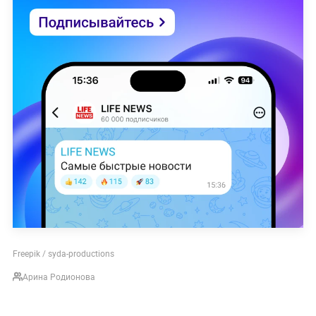
Freepik / syda-productions
Арина Родионова