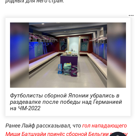
родных для него стран.
Футболисты сборной Японии убрались в
раздевалке после победы над Германией
на ЧМ-2022
Ранее Лайф рассказывал, что
гол нападающего
Миши Батшуайи принёс сборной Бельгии победу