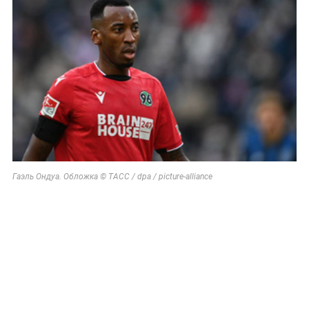
Гаэль Ондуа. Обложка © ТАСС / dpa / picture-alliance