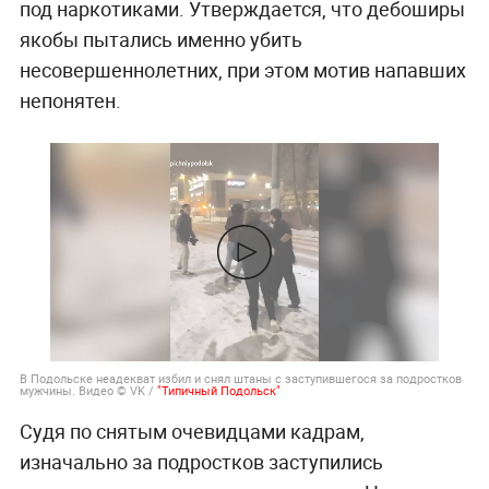
под наркотиками. Утверждается, что дебоширы
якобы пытались именно убить
несовершеннолетних, при этом мотив напавших
непонятен.
В Подольске неадекват избил и снял штаны с заступившегося за подростков
мужчины. Видео © VK /
"Типичный Подольск"
Судя по снятым очевидцами кадрам,
изначально за подростков заступились