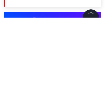
©
2026
News Media Holding.
Все права защищены
Информация
Контакты
Редакция
Правовая информация
Политика обработки персональных данных
Партнерам
RSS
Жанры и форматы