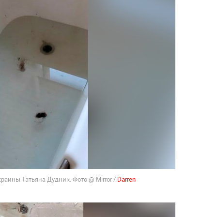
краины Татьяна Дудник. Фото @ Mirror /
Darren