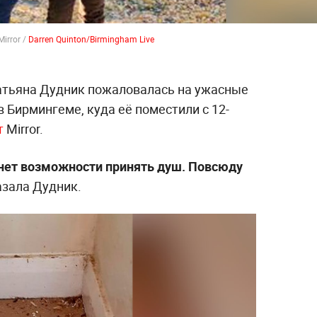
irror /
Darren Quinton/Birmingham Live
атьяна Дудник пожаловалась на ужасные
в Бирмингеме, куда её поместили с 12-
т
Mirror.
нет возможности принять душ. Повсюду
зала Дудник.