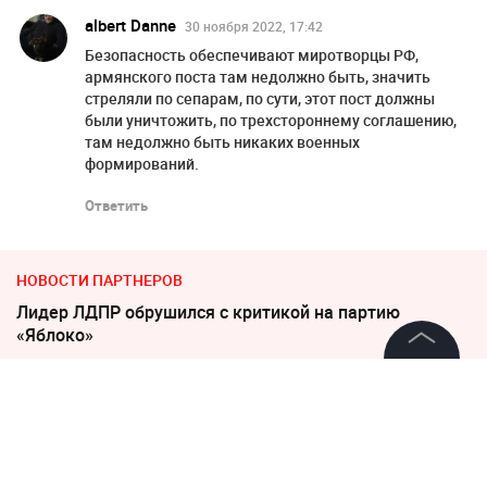
albert Danne
30 ноября 2022, 17:42
Безопасность обеспечивают миротворцы РФ,
армянского поста там недолжно быть, значить
стреляли по сепарам, по сути, этот пост должны
были уничтожить, по трехстороннему соглашению,
там недолжно быть никаких военных
формирований.
Ответить
НОВОСТИ ПАРТНЕРОВ
Лидер ЛДПР обрушился с критикой на партию
«Яблоко»
©
2026
News Media Holding.
Слуцкий выступил с прощальным заявлением
Все права защищены
"Какая наглость!" В Британии поразились удару
России по Киеву