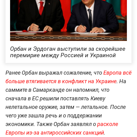
Орбан и Эрдоган выступили за скорейшее
перемирие между Россией и Украиной
Ранее Орбан выражал сожаление, что
Европа всё
больше втягивается в конфликт на Украине
. На
саммите в Самарканде он напомнил, что
сначала в ЕС решили поставлять Киеву
нелетальное оружие, затем — летальное. После
чего уже зашла речь и о поддержании
экономики. Также Орбан заявлял о
расколе
Европы из-за антироссийских санкций
.