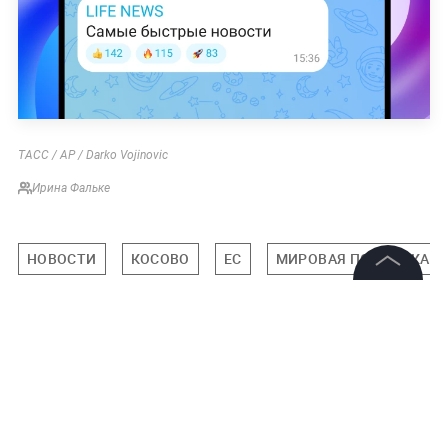
ТАСС / AP / Darko Vojinovic
Ирина Фальке
НОВОСТИ
КОСОВО
ЕС
МИРОВАЯ ПОЛИТИКА
©
2026
News Media Holding.
Все права защищены
Подписаться на LIFE
Информация
0
Комментарий
Контакты