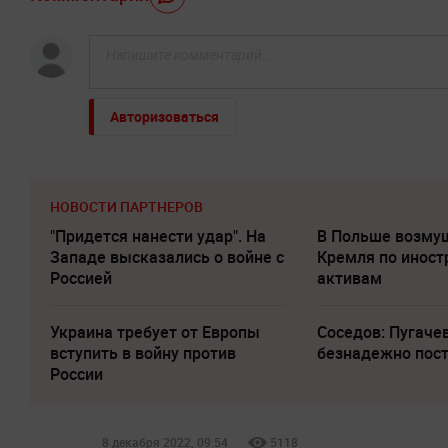
Авторизоваться
НОВОСТИ ПАРТНЕРОВ
"Придется нанести удар". На
В Польше возму
Западе высказались о войне с
Кремля по инос
Россией
активам
Украина требует от Европы
Соседов: Пугаче
вступить в войну против
безнадежно пос
России
8 декабря 2022, 09:54
5118