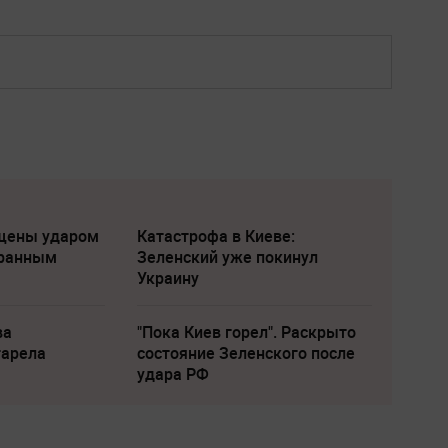
щены ударом
Катастрофа в Киеве:
транным
Зеленский уже покинул
Украину
ва
"Пока Киев горел". Раскрыто
тарела
состояние Зеленского после
удара РФ