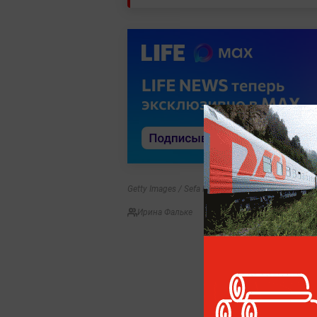
Getty Images / Sefa Karacan
Ирина Фальке