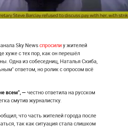
канала Sky News
спросили
у жителей
де хуже с тех пор, как он перешёл
ны. Одна из собеседниц, Наталья Скиба,
ным" ответом, но ролик с опросом всё
не всем", —
честно ответила на русском
егка смутив журналистку.
общил, что часть жителей города после
аться, так как ситуация стала слишком