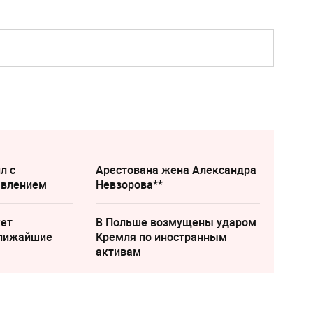
л с
Арестована жена Александра
явлением
Невзорова**
жет
В Польше возмущены ударом
ближайшие
Кремля по иностранным
активам