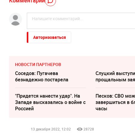
Комментарий
Авторизоваться
НОВОСТИ ПАРТНЕРОВ
Соседов: Пугачева
Слуцкий выступи
безнадежно постарела
прощальным за
"Придется нанести удар". На
Песков: СВО мо
Западе высказались о войне с
завершиться в 
Россией
часы
13 декабря 2022, 12:02
28728