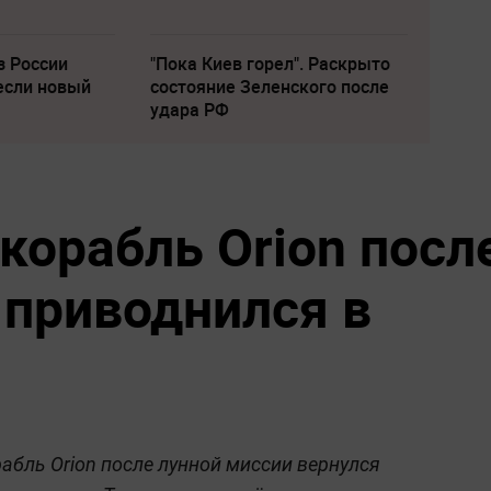
з России
"Пока Киев горел". Раскрыто
если новый
состояние Зеленского после
удара РФ
корабль Orion посл
 приводнился в
бль Orion после лунной миссии вернулся