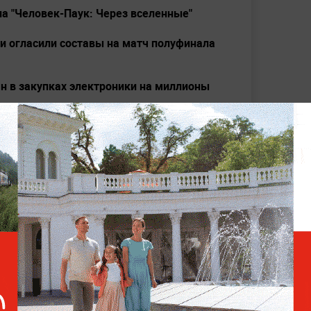
а "Человек-Паук: Через вселенные"
и огласили составы на матч полуфинала
н в закупках электроники на миллионы