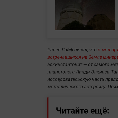
Ранее Лайф писал, что
в метеор
встречавшихся на Земле минер
элкинстантонит — от самого мете
планетолога Линди Элкинса-Тан
исследовательскую часть пред
металлического астероида Псих
Читайте ещё: