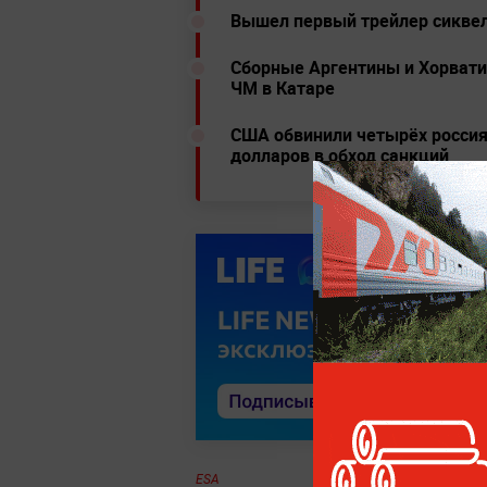
Вышел первый трейлер сиквел
Сборные Аргентины и Хорвати
ЧМ в Катаре
США обвинили четырёх россия
долларов в обход санкций
ESA