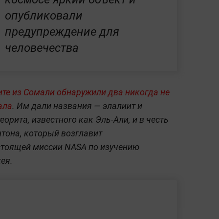
опубликовали
предупреждение для
человечества
ите из Сомали обнаружили два никогда не
ала
. Им дали названия — элалиит и
орита, известного как Эль-Али, и в честь
тона, который возглавит
стоящей миссии NASA по изучению
ея.