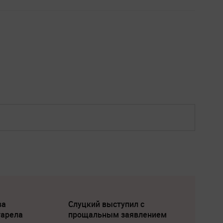
ва
Слуцкий выступил с
тарела
прощальным заявлением