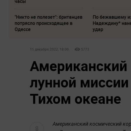
часы
"Никто не полезет": британцев
По бежавшему и
потрясло происходящее в
Надеждину* нан
Одессе
удар
11 декабря 2022, 18:00
5773
Американский 
лунной миссии
Тихом океане
Американский космический кора