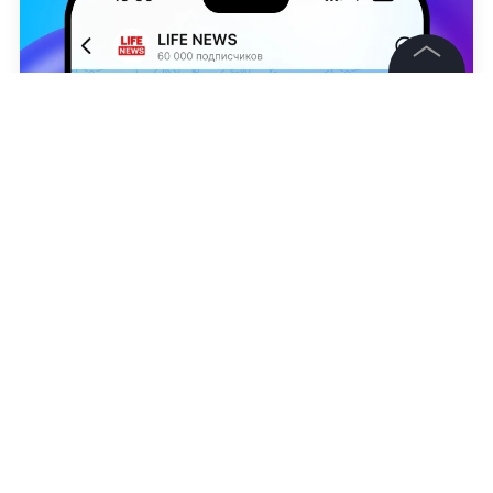
©
2026
News Media Holding.
Все права защищены
Информация
Контакты
Unsplash
Редакция
Наталья Демьянова
Правовая информация
Политика обработки персональных данных
Партнерам
RSS
Жанры и форматы