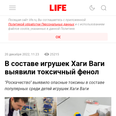
Посещая сайт life.ru, Вы соглашаетесь с приложенной
Политикой обработки Персональных данных
и с использованием
файлов cookie, указанных в данной Политике.
ОК
20 декабря 2022, 11:23
25215
В составе игрушек Хаги Ваги
выявили токсичный фенол
"Роскачество" выявило опасные токсины в составе
популярных среди детей игрушек Хаги Ваги