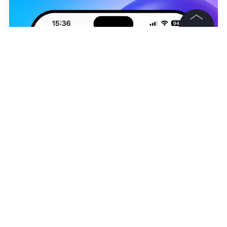
©
2026
News Media Holding.
Все права защищены
Информация
Контакты
Редакция
Правовая информация
ТАСС / Артём Геодакян
Политика обработки персональных данных
Александра Вишнякова
Партнерам
RSS
Жанры и форматы