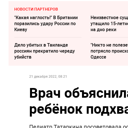
НОВОСТИ ПАРТНЕРОВ
"Какая наглость!" В Британии
Неизвестное су
поразились удару России по
утащило 15-летн
Киеву
на дно реки
Дело убитых в Таиланде
"Никто не полезе
россиян прекратило череду
потрясло происх
убийств
Одессе
21 декабря 2022, 08:21
Врач объяснила
ребёнок подхв
Педиатр Татаркина посоветовала о