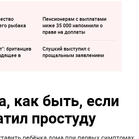
щество
Пенсионерам с выплатами
его рыбака
ниже 35 000 напомнили о
праве на доплаты
т": британцев
Слуцкий выступил с
одящее в
прощальным заявлением
, как быть, если
атил простуду
ставить ребёнка дома при первых симптомах