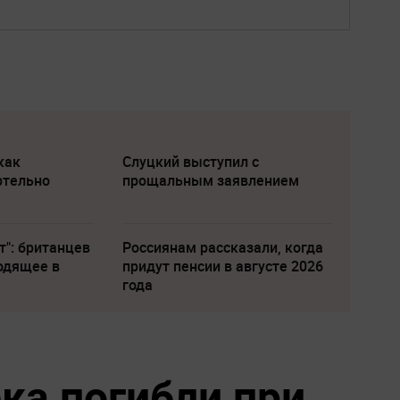
как
Слуцкий выступил с
ртельно
прощальным заявлением
т": британцев
Россиянам рассказали, когда
одящее в
придут пенсии в августе 2026
года
ка погибли при