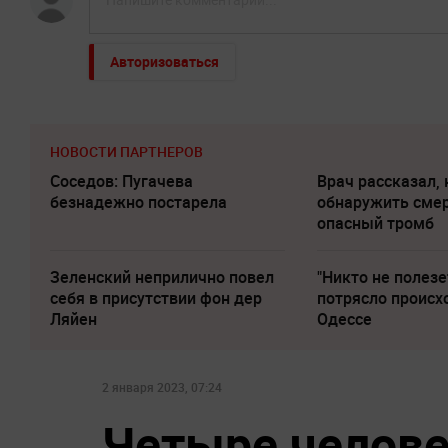
Авторизоваться
НОВОСТИ ПАРТНЕРОВ
Соседов: Пугачева
Врач рассказал, 
безнадежно постарела
обнаружить сме
опасный тромб
Зеленский неприлично повел
"Никто не полезе
cебя в присутствии фон дер
потрясло происх
Ляйен
Одессе
2 января 2023, 07:24
Четыре челове