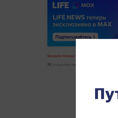
Museums Victoria / Ben Helley
Татьяна Миссуми