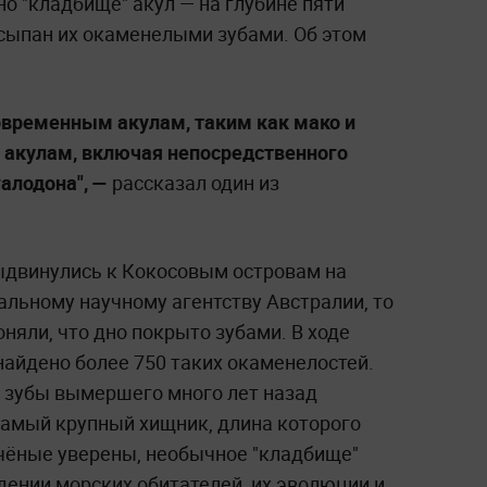
о "кладбище" акул — на глубине пяти
усыпан их окаменелыми зубами. Об этом
овременным акулам, таким как мако и
 акулам, включая непосредственного
алодона",
—
рассказал один из
выдвинулись к Кокосовым островам на
льному научному агентству Австралии, то
няли, что дно покрыто зубами. В ходе
найдено более 750 таких окаменелостей.
 зубы вымершего много лет назад
самый крупный хищник, длина которого
чёные уверены, необычное "кладбище"
дении морских обитателей, их эволюции и