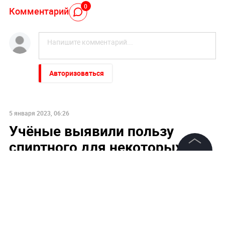
0
Комментарий
Авторизоваться
5 января 2023, 06:26
Учёные выявили пользу
спиртного для некоторых
счастливчиков
©
2026
News Media Holding.
Все права защищены
Lancet: Людям старше 40 лет не повредит
употребление одного-двух бокалов красного вина в
день
Информация