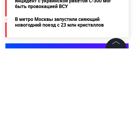
инцидент с украинской ракетой С-300 мог
быть провокацией ВСУ
В метро Москвы запустили сияющий
новогодний поезд с 23 млн кристаллов
©
2026
News Media Holding.
Все права защищены
Информация
Контакты
Редакция
Правовая информация
Политика обработки персональных данных