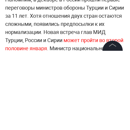
переговоры министров обороны Турции и Сирии
за 11 лет. Хотя отношения двух стран остаются
сложными, появились предпосылки к их
нормализации. Новая встреча глав МИД
Турции, России и Сирии
может пройти во второй
половине января
. Министр национальной
обороны Турции Хулуси Акар заявил, что
Анкара
©
2026
News Media Holding.
Все права защищены
надеется на "разумное и логичное"
продолжение
начавшегося переговорного
процесса.
Информация
Контакты
Читайте ещё:
Редакция
McDonald's подтвердил закрытие ресторанов
Правовая информация
в Казахстане из-за проблем с поставками
Политика обработки персональных данных