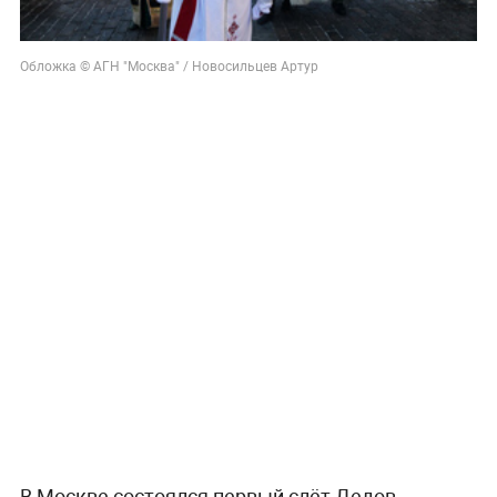
Обложка © АГН "Москва" / Новосильцев Артур
В Москве состоялся первый слёт Дедов