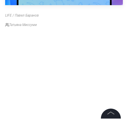
LIFE / Павел Баранов
Татьяна Миссуми
©
2026
News Media Holding.