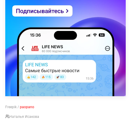
Freepik /
paopano
Наталья Исакова