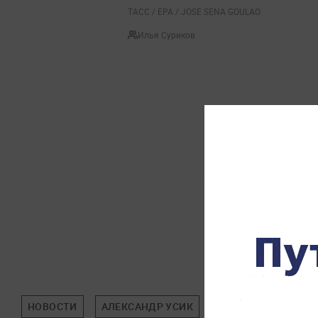
ТАСС / EPA / JOSE SENA GOULAO
Илья Суриков
НОВОСТИ
АЛЕКСАНДР УСИК
ТАЙСОН ФЬЮРИ