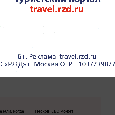
азали, когда
Песков: СВО может