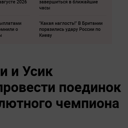
августе 2026
завершиться в ближайшие
часы
выплатами
"Какая наглость!" В Британии
омнили о
поразились удару России по
ы
Киеву
 и Усик
провести поединок
олютного чемпиона