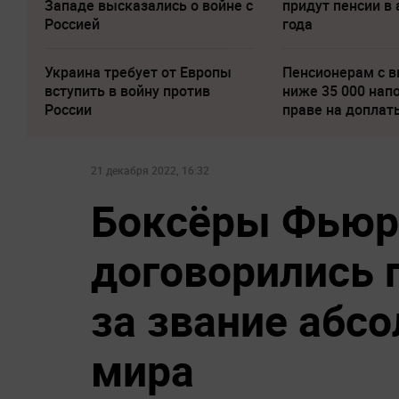
Западе высказались о войне с
придут пенсии в 
Россией
года
Украина требует от Европы
Пенсионерам с 
вступить в войну против
ниже 35 000 нап
России
праве на доплат
21 декабря 2022, 16:32
Боксёры Фьюри
договорились 
за звание абс
мира