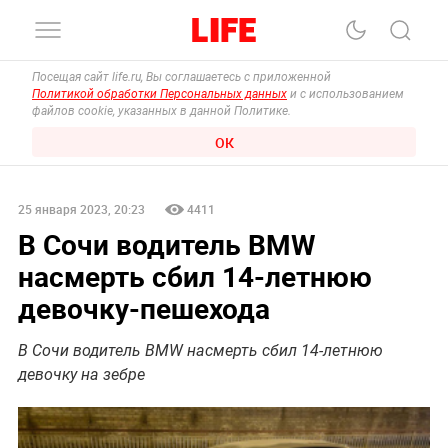
Посещая сайт life.ru, Вы соглашаетесь с приложенной
Политикой обработки Персональных данных
и с использованием
файлов cookie, указанных в данной Политике.
ОК
25 января 2023, 20:23
4411
В Сочи водитель BMW
насмерть сбил 14-летнюю
девочку-пешехода
В Сочи водитель BMW насмерть сбил 14-летнюю
девочку на зебре