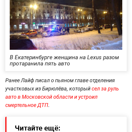
В Екатеринбурге женщина на Lexus разом
протаранила пять авто
Ранее Лайф писал о пьяном главе отделения
участковых из Бирюлёва, который
сел за руль
авто в Московской области и устроил
смертельное ДТП
.
Читайте ещё: