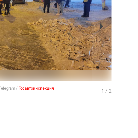
Telegram /
Госавтоинспекция
1
/
2