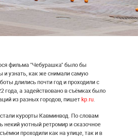
ся фильма "Чебурашка" было бы
ы и узнать, как же снимали самую
боты длились почти год и проходили с
22 года, а задействовано в съёмках было
аций из разных городов, пишет
kp.ru
.
стали курорты Кавминвод. По словам
ть некий уютный ретромир и сказочное
съёмки проходили как на улице, так и в