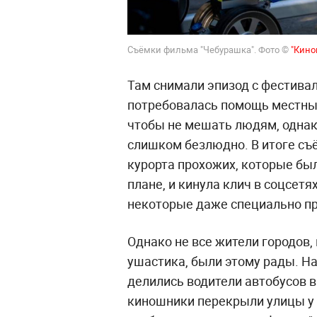
Съёмки фильма "Чебурашка". Фото ©
"Кино
Там снимали эпизод с фестива
потребовалась помощь местных
чтобы не мешать людям, однако
слишком безлюдно. В итоге съё
курорта прохожих, которые бы
плане, и кинула клич в соцсетя
некоторые даже специально пр
Однако не все жители городов,
ушастика, были этому рады. Н
делились водители автобусов в
киношники перекрыли улицы у 