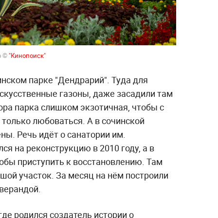
о ©
"Кинопоиск"
нском парке "Дендрарий". Туда для
скусственные газоны, даже засадили там
лора парка слишком экзотичная, чтобы с
 только любоваться. А в сочинской
ны. Речь идёт о санатории им.
я на реконструкцию в 2010 году, а в
тобы приступить к восстановлению. Там
шой участок. За месяц на нём построили
 верандой.
где родился создатель истории о