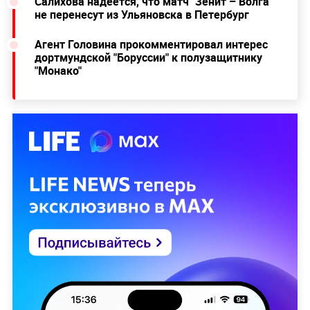
Салихова надеется, что матч "Зенит – Волга"
не перенесут из Ульяновска в Петербург
Агент Головина прокомментировал интерес
дортмундской "Боруссии" к полузащитнику
"Монако"