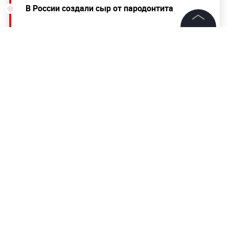
В России создали сыр от пародонтита
©
2026
News Media Holding.
Все права защищены
Информация
Контакты
Редакция
Правовая информация
Политика обработки персональных данных
Партнерам
RSS
Жанры и форматы