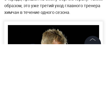
образом, это уже третий уход главного тренера
химчан в течение одного сезона.
©
2026
News Media Holding.
Все права защищены
Информация
Контакты
Редакция
"Челси" остался без главного тренера
Правовая информация
Стоит отметить, что 23 марта генеральный
Политика обработки персональных данных