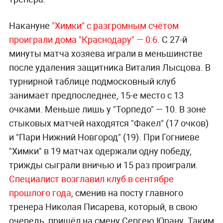
Накануне
"Химки" с разгромным счётом
проиграли дома "Краснодару" — 0:6
. C 27-й
минуты матча хозяева играли в меньшинстве
после удаления защитника Виталия Лысцова. В
турнирной таблице подмосковный клуб
занимает предпоследнее, 15-е место с 13
очками. Меньше лишь у "Торпедо" — 10. В зоне
стыковых матчей находятся "Факел" (17 очков)
и "Пари Нижний Новгород" (19). При Гогниеве
"Химки" в 19 матчах одержали одну победу,
трижды сыграли вничью и 15 раз проиграли.
Специалист возглавил клуб в сентябре
прошлого года
, сменив на посту главного
тренера Николая Писарева, который, в свою
очередь, пришёл на смену Сергею Юрану. Таким