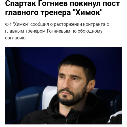
Спартак Гогниев покинул пост
главного тренера "Химок"
ФК "Химки" сообщил о расторжении контракта с
главным тренером Гогниевым по обоюдному
согласию