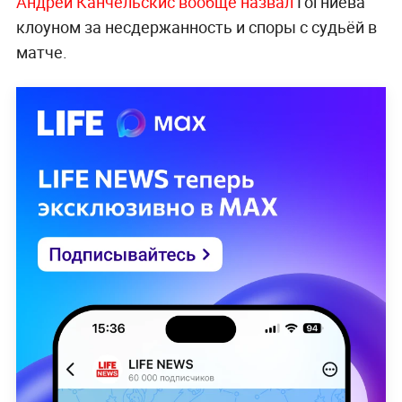
Андрей Канчельскис вообще назвал
Гогниева
клоуном за несдержанность и споры с судьёй в
матче.