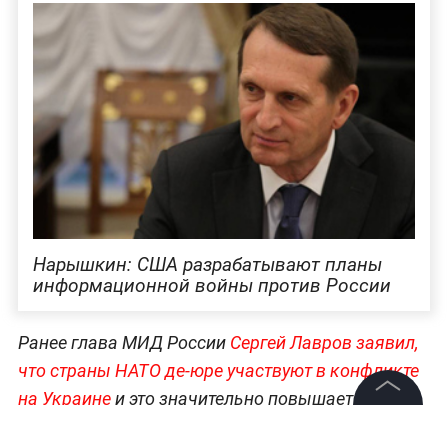
Нарышкин: США разрабатывают планы
информационной войны против России
Ранее глава МИД России
Сергей Лавров заявил,
что страны НАТО де-юре участвуют в конфликте
на Украине
и это значительно повышает угрозу
прямого военного столкновения ядерных
©
2026
News Media Holding.
Все права защищены