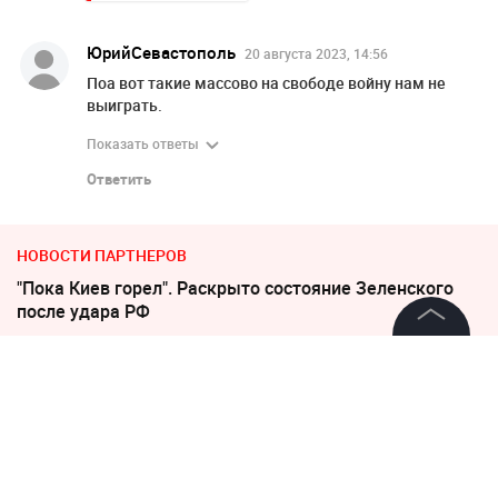
ЮрийСевастополь
20 августа 2023, 14:56
Поа вот такие массово на свободе войну нам не
выиграть.
Показать ответы
Ответить
НОВОСТИ ПАРТНЕРОВ
"Пока Киев горел". Раскрыто состояние Зеленского
после удара РФ
©
2026
News Media Holding.
"Никто не полезет": британцев потрясло
Все права защищены
происходящее в Одессе
"Все решит одно сражение". Зеленский открыл
страшную правду
Информация