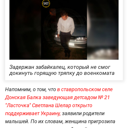
Задержан забайкалец, который не смог
докинуть горящую тряпку до военкомата
Напомним, о том, что
в ставропольском селе
Донская Балка
заведующая детсадом № 21
"Ласточка" Светлана Шелар открыто
поддерживает Украину,
заявили родители
малышей. По их словам, женщина пригрозила