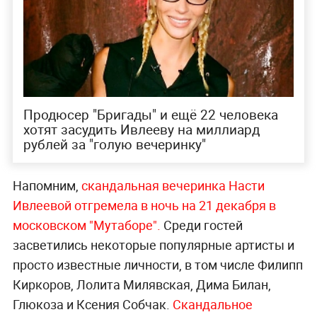
Продюсер "Бригады" и ещё 22 человека
хотят засудить Ивлееву на миллиард
рублей за "голую вечеринку"
Напомним,
скандальная вечеринка Насти
Ивлеевой отгремела в ночь на 21 декабря в
московском "Мутаборе".
Среди гостей
засветились некоторые популярные артисты и
просто известные личности, в том числе Филипп
Киркоров, Лолита Милявская, Дима Билан,
Глюкоза и Ксения Собчак.
Скандальное