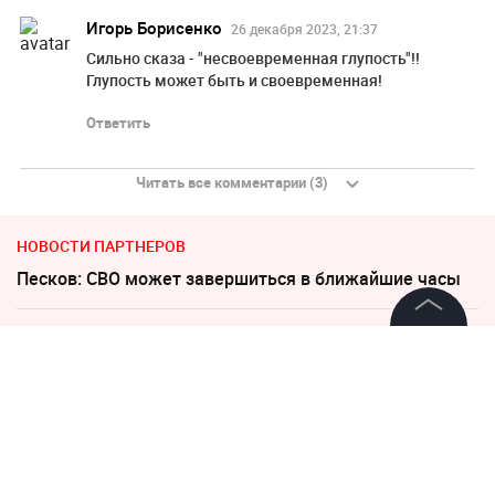
Игорь Борисенко
26 декабря 2023, 21:37
Сильно сказа - "несвоевременная глупость"!!
Глупость может быть и своевременная!
Ответить
Читать все комментарии (3)
НОВОСТИ ПАРТНЕРОВ
Песков: СВО может завершиться в ближайшие часы
Дима Билан ответил на жесткую критику своего
©
2026
News Media Holding.
концерта
Все права защищены
"Придется нанести удар". На Западе высказались о
войне с Россией
Информация
В августе россияне массово выбирают отдых в двух