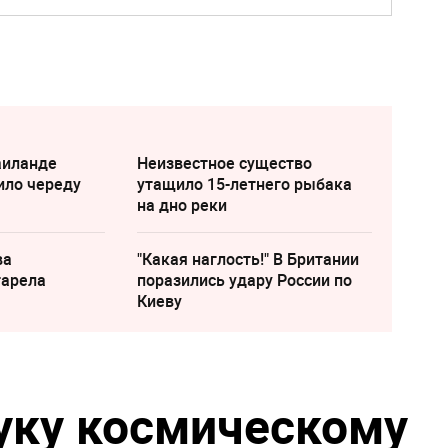
аиланде
Неизвестное существо
ило череду
утащило 15-летнего рыбака
на дно реки
ва
"Какая наглость!" В Британии
тарела
поразились удару России по
Киеву
уку космическому