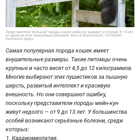
Представители "большой" породы кошек мейн-кун умирают в течение 9–13 лет
от одной из пяти тяжелейших болезней. Фото © Shutterstock / FOTODOM /
Konstantin Zaykov
Самая популярная порода кошек имеет
внушительные размеры. Такие питомцы очень
крупные и часто весят от 4,5 до 12 килограммов.
Многие выбирают этих пушистиков за пышную
шерсть, развитый интеллект и красивую
внешность. Но они совершают ошибку,
поскольку представители породы мейн-кун
живут недолго — от 9 до 13 лет. У большинства
особей возникают серьёзные болезни, среди
которых:
Кардиомиопатия.