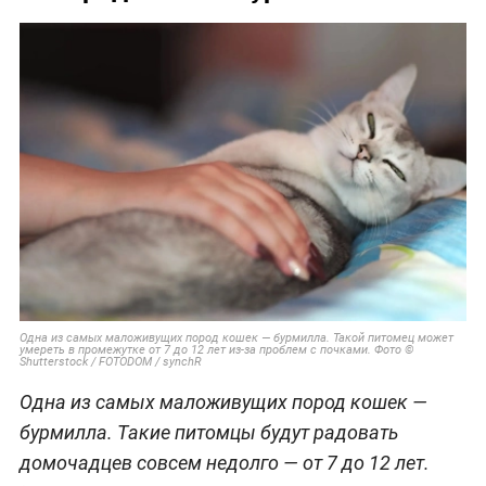
Одна из самых маложивущих пород кошек — бурмилла. Такой питомец может
умереть в промежутке от 7 до 12 лет из-за проблем с почками. Фото ©
Shutterstock / FOTODOM / synchR
Одна из самых маложивущих пород кошек —
бурмилла. Такие питомцы будут радовать
домочадцев совсем недолго — от 7 до 12 лет.