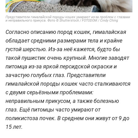
Представители гималайской породы кошек умирают из-за проблем с глазами
и неправильного прикуса. Фото © Shutterstock / FOTODOM / Cindy Ching
Согласно описанию пород кошек, гималайская
обладает средними размерами тела и крайне
густой шерстью. Из-за неё кажется, будто бы
такой пушистик очень крупный. Многие заводят
питомца из-за яркой персидской окраски и
зачастую голубых глаз. Представители
гималайской породы кошек часто сталкиваются
с двумя серьёзными проблемами:
неправильным прикусом, а также болезнью
глаз. Ещё питомцы часто умирают от
поликистоза почек. В среднем они живут от 9 до
15 лет.