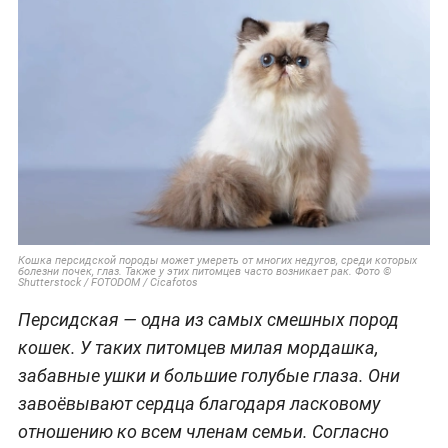
Кошка персидской породы может умереть от многих недугов, среди которых
болезни почек, глаз. Также у этих питомцев часто возникает рак. Фото ©
Shutterstock / FOTODOM / Cicafotos
Персидская — одна из самых смешных пород
кошек. У таких питомцев милая мордашка,
забавные ушки и большие голубые глаза. Они
завоёвывают сердца благодаря ласковому
отношению ко всем членам семьи. Согласно