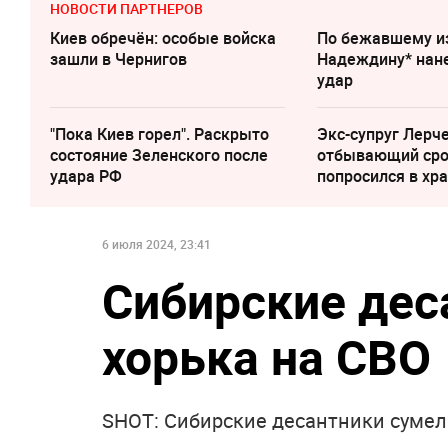
НОВОСТИ ПАРТНЕРОВ
Киев обречён: особые войска
По бежавшему и
зашли в Чернигов
Надеждину* нан
удар
"Пока Киев горел". Раскрыто
Экс-супруг Лерче
состояние Зеленского после
отбывающий сро
удара РФ
попросился в хр
6 июля 2024, 23:41
Сибирские дес
хорька на СВО
SHOT: Сибирские десантники сумел