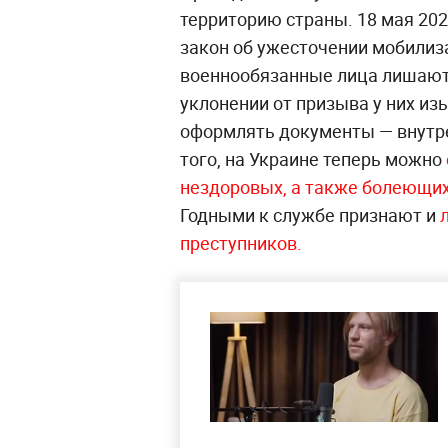
территорию страны. 18 мая 20
закон об ужесточении мобилиза
военнообязанные лица лишаютс
уклонении от призыва у них из
оформлять документы — внутре
того, на Украине теперь можно
нездоровых, а также болеющих
Годными к службе признают и
л
преступников.