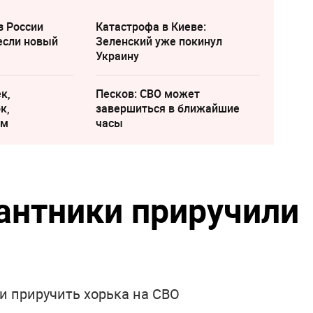
з России
Катастрофа в Киеве:
если новый
Зеленский уже покинул
Украину
к,
Песков: СВО может
к,
завершиться в ближайшие
ам
часы
антники приручили
и приручить хорька на СВО