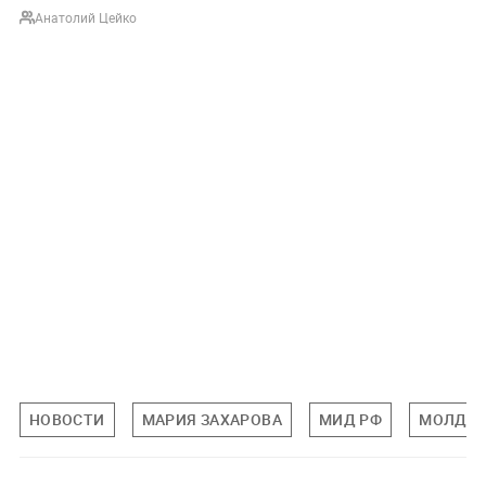
Анатолий Цейко
НОВОСТИ
МАРИЯ ЗАХАРОВА
МИД РФ
МОЛДА