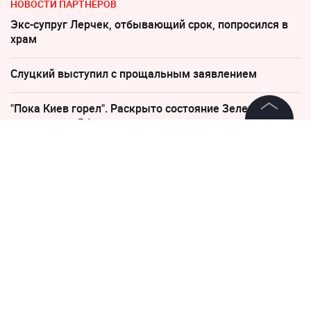
НОВОСТИ ПАРТНЕРОВ
Экс-супруг Лерчек, отбывающий срок, попросился в
храм
Слуцкий выступил с прощальным заявлением
"Пока Киев горел". Раскрыто состояние Зеленского
после удара РФ
©
2026
News Media Holding.
Все права защищены
Посол России жестко ответил на обвинения
Швейцарии
Информация
Соседов: Пугачева безнадежно постарела
Контакты
Киев обречён: особые войска зашли в Чернигов
Редакция
Правовая информация
20 декабря 2024, 08:50
4210
Политика обработки персональных данных